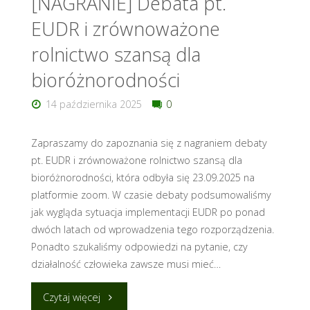
[NAGRANIE] Debata pt.
EUDR i zrównoważone
rolnictwo szansą dla
bioróżnorodności
14 października 2025
0
Zapraszamy do zapoznania się z nagraniem debaty
pt. EUDR i zrównoważone rolnictwo szansą dla
bioróżnorodności, która odbyła się 23.09.2025 na
platformie zoom. W czasie debaty podsumowaliśmy
jak wygląda sytuacja implementacji EUDR po ponad
dwóch latach od wprowadzenia tego rozporządzenia.
Ponadto szukaliśmy odpowiedzi na pytanie, czy
działalność człowieka zawsze musi mieć…
"
Czytaj więcej