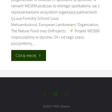
ramach WESEM podczas to którego spotkaliśmy się z
reprezentantami wszystkich organizacji partnerskich
tj.Luua Forestry School/ Luua
Metsanduskool, European Landowners’​ Organization,
The Nature Fund oraz OnProjects .
Projekt WESEM
rozpoczęliśmy w styczniu ’24 i od tego czasu
poczyniliśmy…
"II
Czytaj więcej
Spotkanie
projektowe
WESEM"
©2021 PKE Gliwice