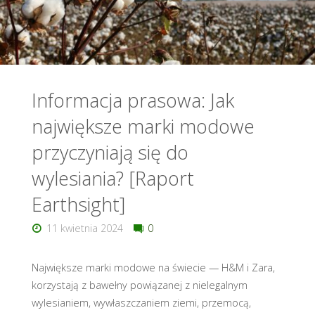
rozporządzenie
o
wylesianiu
(EUDR)?"
Informacja prasowa: Jak
największe marki modowe
przyczyniają się do
wylesiania? [Raport
Earthsight]
11 kwietnia 2024
0
Największe marki modowe na świecie — H&M i Zara,
korzystają z bawełny powiązanej z nielegalnym
wylesianiem, wywłaszczaniem ziemi, przemocą,