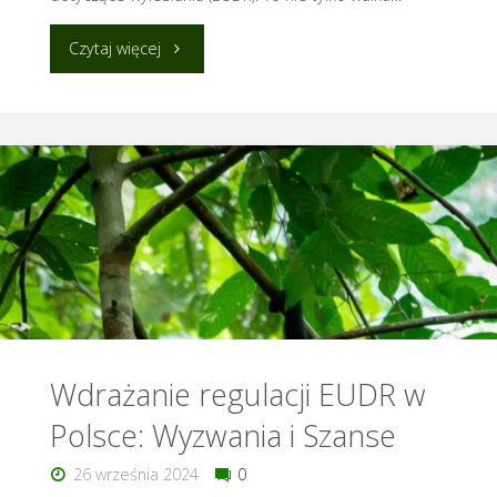
"W
Czytaj więcej
obronie
lasów
i
życia:
Wdrożenie
unijnego
rozporządzenia
Wdrażanie regulacji EUDR w
Polsce: Wyzwania i Szanse
o
26 września 2024
0
wylesianiu