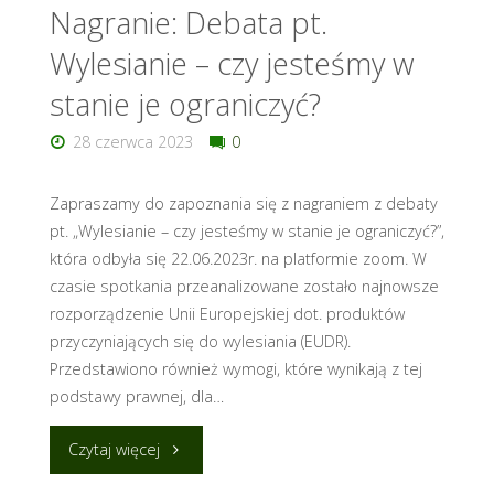
się
Nagranie: Debata pt.
Wylesianie – czy jesteśmy w
do
stanie je ograniczyć?
wylesiania?
28 czerwca 2023
0
[Raport
Earthsight]"
Zapraszamy do zapoznania się z nagraniem z debaty
pt. „Wylesianie – czy jesteśmy w stanie je ograniczyć?”,
która odbyła się 22.06.2023r. na platformie zoom. W
czasie spotkania przeanalizowane zostało najnowsze
rozporządzenie Unii Europejskiej dot. produktów
przyczyniających się do wylesiania (EUDR).
Przedstawiono również wymogi, które wynikają z tej
podstawy prawnej, dla…
"Nagranie:
Czytaj więcej