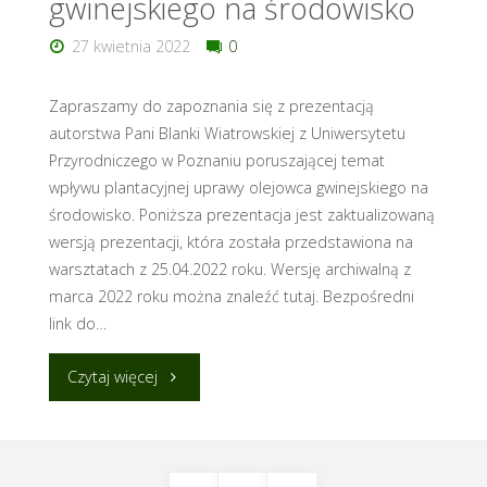
gwinejskiego na środowisko
krajach
27 kwietnia 2022
0
globalnego
południa"
Zapraszamy do zapoznania się z prezentacją
autorstwa Pani Blanki Wiatrowskiej z Uniwersytetu
Przyrodniczego w Poznaniu poruszającej temat
wpływu plantacyjnej uprawy olejowca gwinejskiego na
środowisko. Poniższa prezentacja jest zaktualizowaną
wersją prezentacji, która została przedstawiona na
warsztatach z 25.04.2022 roku. Wersję archiwalną z
marca 2022 roku można znaleźć tutaj. Bezpośredni
link do…
"
Czytaj więcej
[Aktualizacja]
Wpływ