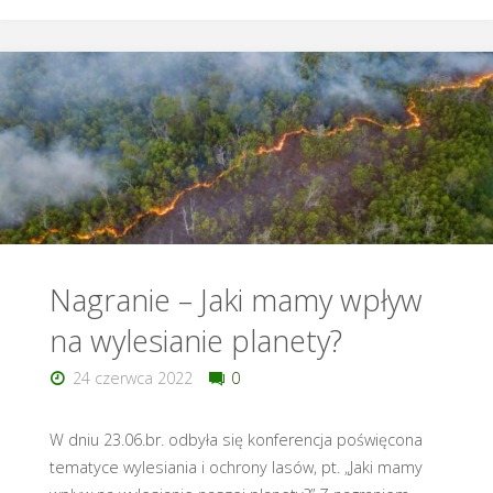
Debata
pt.
Wylesianie
–
czy
jesteśmy
w
Nagranie – Jaki mamy wpływ
na wylesianie planety?
stanie
24 czerwca 2022
0
je
ograniczyć?"
W dniu 23.06.br. odbyła się konferencja poświęcona
tematyce wylesiania i ochrony lasów, pt. „Jaki mamy