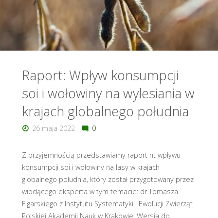
wylesianie
planety?"
Raport: Wpływ konsumpcji
soi i wołowiny na wylesiania w
krajach globalnego południa
26 maja 2022
0
Z przyjemnością przedstawiamy raport nt wpływu
konsumpcji soi i wołowiny na lasy w krajach
globalnego południa, który został przygotowany przez
wiodącego eksperta w tym temacie: dr Tomasza
Figarskiego z Instytutu Systematyki i Ewolucji Zwierząt
Polskiej Akademii Nauk w Krakowie. Wersja do