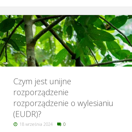
i
mity
na
temat
EUDR"
Czym jest unijne
rozporządzenie
rozporządzenie o wylesianiu
(EUDR)?
18 września 2024
0