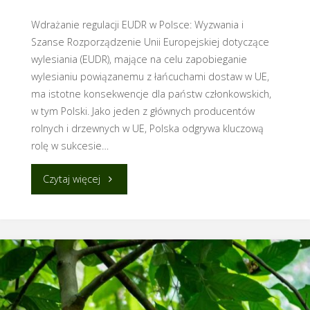
(EUDR)
Wdrażanie regulacji EUDR w Polsce: Wyzwania i
Szanse Rozporządzenie Unii Europejskiej dotyczące
w
wylesiania (EUDR), mające na celu zapobieganie
wylesianiu powiązanemu z łańcuchami dostaw w UE,
Polsce
ma istotne konsekwencje dla państw członkowskich,
w
w tym Polski. Jako jeden z głównych producentów
rolnych i drzewnych w UE, Polska odgrywa kluczową
świetle
rolę w sukcesie…
globalnych
"Wdrażanie
Czytaj więcej
wyzwań"
regulacji
EUDR
w
Polsce: