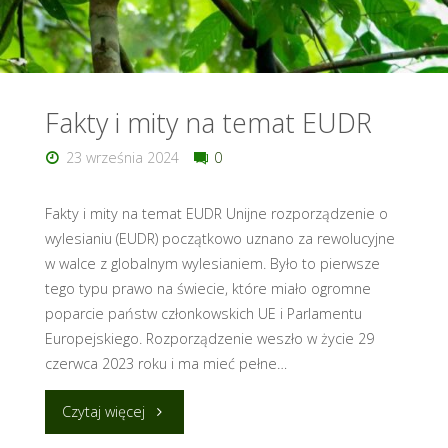
Wyzwania
i
Szanse"
Fakty i mity na temat EUDR
23 września 2024
0
Fakty i mity na temat EUDR Unijne rozporządzenie o
wylesianiu (EUDR) początkowo uznano za rewolucyjne
w walce z globalnym wylesianiem. Było to pierwsze
tego typu prawo na świecie, które miało ogromne
poparcie państw członkowskich UE i Parlamentu
Europejskiego. Rozporządzenie weszło w życie 29
czerwca 2023 roku i ma mieć pełne…
"Fakty
Czytaj więcej