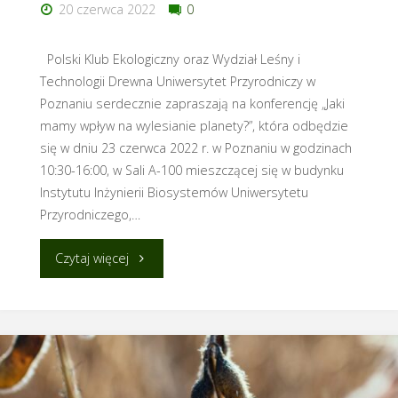
20 czerwca 2022
0
Polski Klub Ekologiczny oraz Wydział Leśny i
Technologii Drewna Uniwersytet Przyrodniczy w
Poznaniu serdecznie zapraszają na konferencję „Jaki
mamy wpływ na wylesianie planety?”, która odbędzie
się w dniu 23 czerwca 2022 r. w Poznaniu w godzinach
10:30-16:00, w Sali A-100 mieszczącej się w budynku
Instytutu Inżynierii Biosystemów Uniwersytetu
Przyrodniczego,…
"Jaki
Czytaj więcej
mamy
wpływ
na